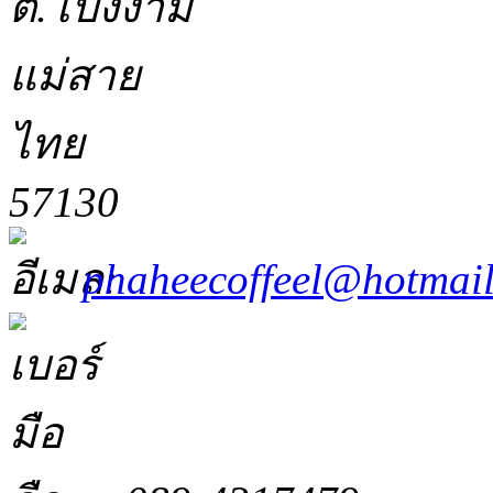
ต.โป่งงาม
แม่สาย
ไทย
57130
phaheecoffeel@hotmai